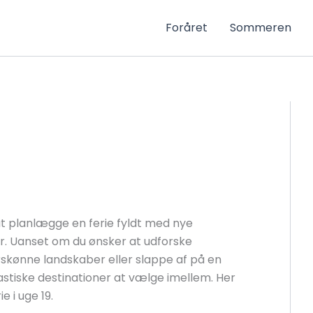
Foråret
Sommeren
l at planlægge en ferie fyldt med nye
yr. Uanset om du ønsker at udforske
skønne landskaber eller slappe af på en
stiske destinationer at vælge imellem. Her
e i uge 19.