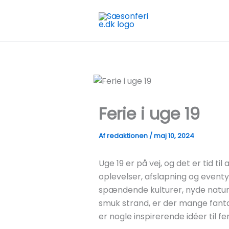
Gå
til
indholdet
Ferie i uge 19
Af
redaktionen
/
maj 10, 2024
Uge 19 er på vej, og det er tid ti
oplevelser, afslapning og event
spændende kulturer, nyde natur
smuk strand, er der mange fanta
er nogle inspirerende idéer til feri