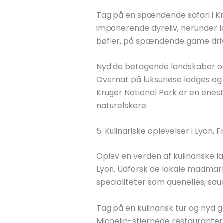
Tag på en spændende safari i Kru
imponerende dyreliv, herunder l
bøfler, på spændende game dri
Nyd de betagende landskaber o
Overnat på luksuriøse lodges og
Kruger National Park er en enest
naturelskere.
5. Kulinariske oplevelser i Lyon, F
Oplev en verden af kulinariske 
Lyon. Udforsk de lokale madmar
specialiteter som quenelles, sau
Tag på en kulinarisk tur og nyd
Michelin-stjernede restauranter