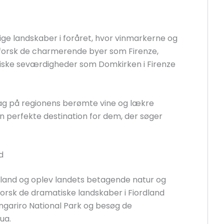
dige landskaber i foråret, hvor vinmarkerne og
 Udforsk de charmerende byer som Firenze,
oriske seværdigheder som Domkirken i Firenze
mag på regionens berømte vine og lækre
n perfekte destination for dem, der søger
d
ealand og oplev landets betagende natur og
dforsk de dramatiske landskaber i Fiordland
gariro National Park og besøg de
ua.