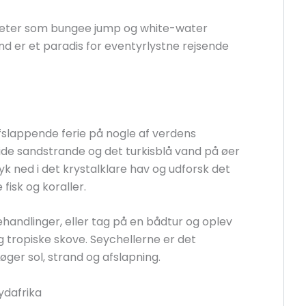
teter som bungee jump og white-water
d er et paradis for eventyrlystne rejsende
afslappende ferie på nogle af verdens
de sandstrande og det turkisblå vand på øer
yk ned i det krystalklare hav og udforsk det
fisk og koraller.
handlinger, eller tag på en bådtur og oplev
 tropiske skove. Seychellerne er det
øger sol, strand og afslapning.
Sydafrika