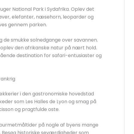
ger National Park i Sydafrika. Oplev det
øver, elefanter, næsehorn, leoparder og
ves gennem parken.
g de smukke solnedgange over savannen.
 oplev den afrikanske natur på nært hold.
ående destination for safari-entusiaster og
rankrig
lækkerier i den gastronomiske hovedstad
keder som Les Halles de Lyon og smag på
cisson og pragtfulde oste.
 gourmetmåltider på nogle af byens mange
. Besøg historiske seværdigheder som