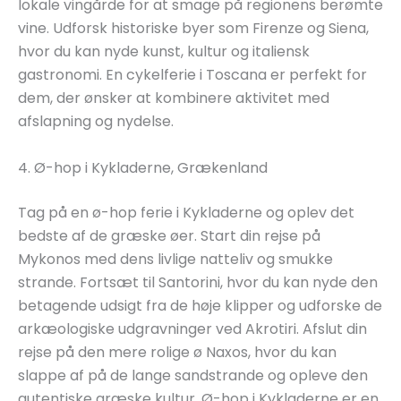
lokale vingårde for at smage på regionens berømte
vine. Udforsk historiske byer som Firenze og Siena,
hvor du kan nyde kunst, kultur og italiensk
gastronomi. En cykelferie i Toscana er perfekt for
dem, der ønsker at kombinere aktivitet med
afslapning og nydelse.
4. Ø-hop i Kykladerne, Grækenland
Tag på en ø-hop ferie i Kykladerne og oplev det
bedste af de græske øer. Start din rejse på
Mykonos med dens livlige natteliv og smukke
strande. Fortsæt til Santorini, hvor du kan nyde den
betagende udsigt fra de høje klipper og udforske de
arkæologiske udgravninger ved Akrotiri. Afslut din
rejse på den mere rolige ø Naxos, hvor du kan
slappe af på de lange sandstrande og opleve den
autentiske græske kultur. Ø-hop i Kykladerne er en