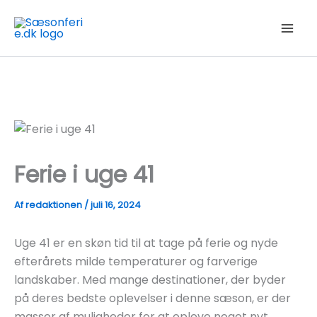
Gå
til
indholdet
Ferie i uge 41
Af
redaktionen
/
juli 16, 2024
Uge 41 er en skøn tid til at tage på ferie og nyde
efterårets milde temperaturer og farverige
landskaber. Med mange destinationer, der byder
på deres bedste oplevelser i denne sæson, er der
masser af muligheder for at opleve noget nyt,