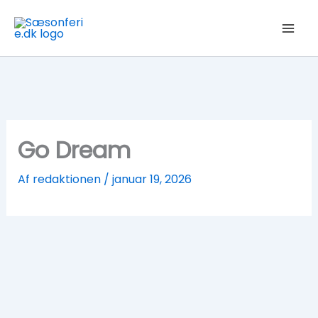
Gå
til
indholdet
Go Dream
Af
redaktionen
/
januar 19, 2026