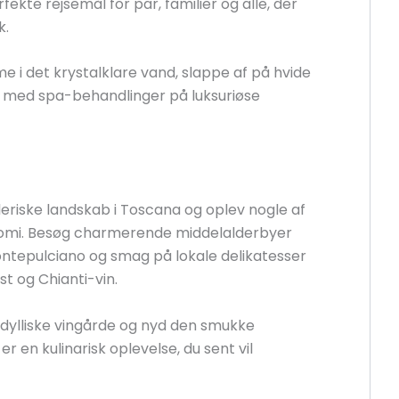
fekte rejsemål for par, familier og alle, der
k.
 i det krystalklare vand, slappe af på hvide
v med spa-behandlinger på luksuriøse
riske landskab i Toscana og oplev nogle af
nomi. Besøg charmerende middelalderbyer
ntepulciano og smag på lokale delikatesser
t og Chianti-vin.
dylliske vingårde og nyd den smukke
en kulinarisk oplevelse, du sent vil