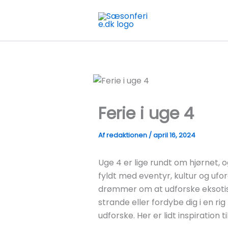
Gå
til
indholdet
Ferie i uge 4
Af
redaktionen
/
april 16, 2024
Uge 4 er lige rundt om hjørnet, og
fyldt med eventyr, kultur og uf
drømmer om at udforske eksotisk
strande eller fordybe dig i en ri
udforske. Her er lidt inspiration til