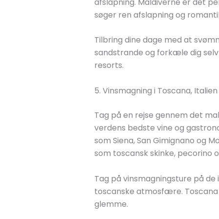
afslapning. Maldiverne er det per
søger ren afslapning og romanti
Tilbring dine dage med at svømme
sandstrande og forkæle dig sel
resorts.
5. Vinsmagning i Toscana, Italien
Tag på en rejse gennem det male
verdens bedste vine og gastro
som Siena, San Gimignano og Mo
som toscansk skinke, pecorino os
Tag på vinsmagningsture på de i
toscanske atmosfære. Toscana er 
glemme.