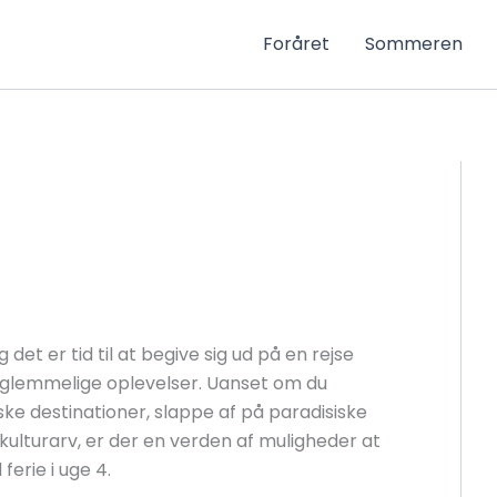
Foråret
Sommeren
 det er tid til at begive sig ud på en rejse
orglemmelige oplevelser. Uanset om du
e destinationer, slappe af på paradisiske
g kulturarv, er der en verden af muligheder at
 ferie i uge 4.