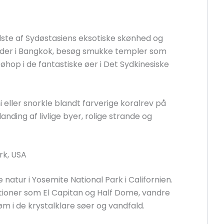
dste af Sydøstasiens eksotiske skønhed og
gader i Bangkok, besøg smukke templer som
hop i de fantastiske øer i Det Sydkinesiske
eller snorkle blandt farverige koralrev på
nding af livlige byer, rolige strande og
rk, USA
natur i Yosemite National Park i Californien.
tioner som El Capitan og Half Dome, vandre
 i de krystalklare søer og vandfald.