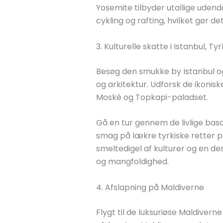
Yosemite tilbyder utallige udendø
cykling og rafting, hvilket gør de
3. Kulturelle skatte i Istanbul, Tyr
Besøg den smukke by Istanbul og 
og arkitektur. Udforsk de ikoni
Moské og Topkapi-paladset.
Gå en tur gennem de livlige bas
smag på lækre tyrkiske retter på
smeltedigel af kulturer og en des
og mangfoldighed.
4. Afslapning på Maldiverne
Flygt til de luksuriøse Maldiverne