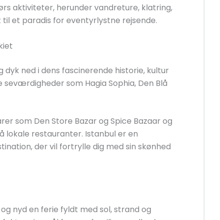
rs aktiviteter, herunder vandreture, klatring,
t til et paradis for eventyrlystne rejsende.
kiet
dyk ned i dens fascinerende historie, kultur
ske seværdigheder som Hagia Sophia, Den Blå
arer som Den Store Bazar og Spice Bazaar og
 lokale restauranter. Istanbul er en
tination, der vil fortrylle dig med sin skønhed
 og nyd en ferie fyldt med sol, strand og