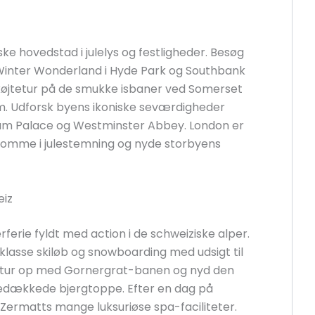
iske hovedstad i julelys og festligheder. Besøg
inter Wonderland i Hyde Park og Southbank
køjtetur på de smukke isbaner ved Somerset
m. Udforsk byens ikoniske seværdigheder
am Palace og Westminster Abbey. London er
t komme i julestemning og nyde storbyens
eiz
rferie fyldt med action i de schweiziske alper.
klasse skiløb og snowboarding med udsigt til
n tur op med Gornergrat-banen og nyd den
edækkede bjergtoppe. Efter en dag på
f Zermatts mange luksuriøse spa-faciliteter.