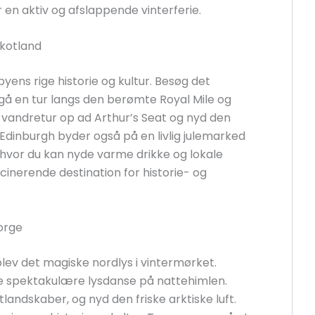
 en aktiv og afslappende vinterferie.
 Skotland
 byens rige historie og kultur. Besøg det
å en tur langs den berømte Royal Mile og
 vandretur op ad Arthur’s Seat og nyd den
Edinburgh byder også på en livlig julemarked
 hvor du kan nyde varme drikke og lokale
cinerende destination for historie- og
orge
lev det magiske nordlys i vintermørket.
 de spektakulære lysdanse på nattehimlen.
landskaber, og nyd den friske arktiske luft.