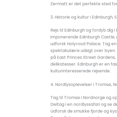
Zermatt er det perfekte sted for
3. Historie og kultur i Edinburgh,
Rejs til Edinburgh og fordyb dig i
imponerende Edinburgh Castle, g
udforsk Holyrood Palace. Tag en
spektakulære udsigt over byen. 
på East Princes Street Gardens,
delikatesser. Edinburgh er en fas
kulturinteresserede rejsende.
4. Nordlysoplevelser i Tromsø, N
Tag til Tromsø i Nordnorge og op
Deltag i en nordlyssafari og se
Udforsk de smukke fjorde og kyst