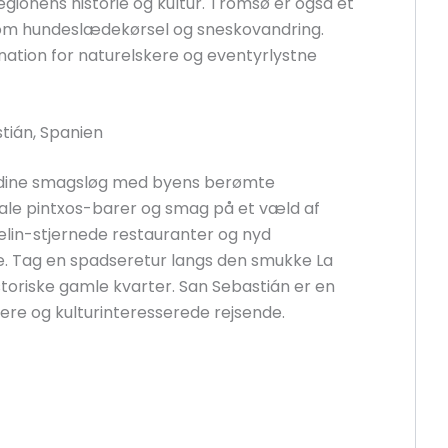
ionens historie og kultur. Tromsø er også et
 som hundeslædekørsel og sneskovandring.
nation for naturelskere og eventyrlystne
stián, Spanien
æl dine smagsløg med byens berømte
okale pintxos-barer og smag på et væld af
elin-stjernede restauranter og nyd
e. Tag en spadseretur langs den smukke La
oriske gamle kvarter. San Sebastián er en
re og kulturinteresserede rejsende.