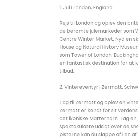
1. Jul i London, England
Rejs til London og oplev den brit
de berømte julemarkeder som W
Centre Winter Market. Nyd en s
House og Natural History Museu
som Tower of London, Buckingh
en fantastisk destination for a
tilbud.
2. Vintereventyr i Zermatt, Schw
Tag til Zermatt og oplev en vinte
Zermatt er kendt for sit verdens
det ikoniske Matterhorn. Tag e
spektakulære udsigt over de sn
pisterne kan du slappe af i en a