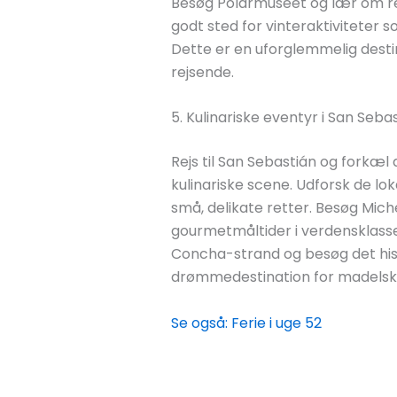
Besøg Polarmuseet og lær om reg
godt sted for vinteraktiviteter
Dette er en uforglemmelig desti
rejsende.
5. Kulinariske eventyr i San Seba
Rejs til San Sebastián og fork
kulinariske scene. Udforsk de l
små, delikate retter. Besøg Mich
gourmetmåltider i verdensklass
Concha-strand og besøg det hist
drømmedestination for madelske
Se også: Ferie i uge 52