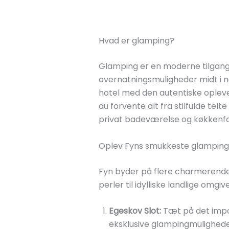
Hvad er glamping?
Glamping er en moderne tilgang t
overnatningsmuligheder midt i 
hotel med den autentiske opleve
du forvente alt fra stilfulde telt
privat badeværelse og køkkenfac
Oplev Fyns smukkeste glamping
Fyn byder på flere charmerend
perler til idylliske landlige omgive
Egeskov Slot:
Tæt på det impo
eksklusive glampingmulighede