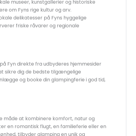
ale museer, kunstgallerier og historiske
e om Fyns rige kultur og arv.
okale delikatesser på Fyns hyggelige
rverer friske råvarer og regionale
på Fyn direkte fra udbyderes hjemmesider
at sikre dig de bedste tilgængelige
nlægge og booke din glampingferie i god tid,
e måde at kombinere komfort, natur og
er en romantisk flugt, en familieferie eller en
kønhed, tilbyder glamping en unik og