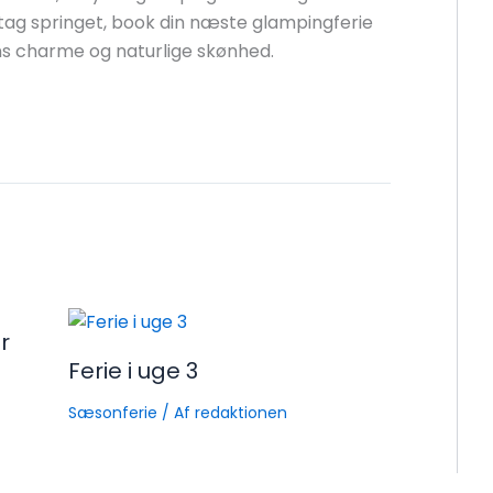
tag springet, book din næste glampingferie
øens charme og naturlige skønhed.
r
Ferie i uge 3
Sæsonferie
/ Af
redaktionen