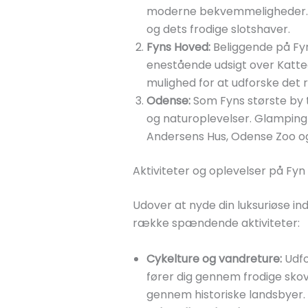
moderne bekvemmeligheder. Vå
og dets frodige slotshaver.
Fyns Hoved:
Beliggende på Fyn
enestående udsigt over Katte
mulighed for at udforske det 
Odense:
Som Fyns største by ti
og naturoplevelser. Glamping 
Andersens Hus, Odense Zoo og
Aktiviteter og oplevelser på Fyn
Udover at nyde din luksuriøse i
række spændende aktiviteter:
Cykelture og vandreture:
Udfo
fører dig gennem frodige sko
gennem historiske landsbyer.