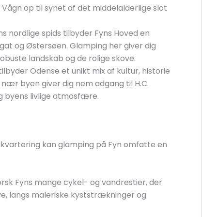
gn op til synet af det middelalderlige slot
s nordlige spids tilbyder Fyns Hoved en
gat og Østersøen. Glamping her giver dig
robuste landskab og de rolige skove.
lbyder Odense et unikt mix af kultur, historie
nær byen giver dig nem adgang til H.C.
 byens livlige atmosfære.
ndkvartering kan glamping på Fyn omfatte en
rsk Fyns mange cykel- og vandrestier, der
ve, langs maleriske kyststrækninger og