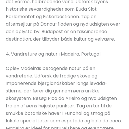
det varme, helbredende vand. Udforsk byens
historiske seværdigheder som Buda Slot,
Parlamentet og Fiskerbastionen. Tag en
aftensejltur på Donau-floden og nyd udsigten over
den oplyste by. Budapest er en fascinerende
destination, der tilbyder både kultur og velvære.
4. Vandreture og natur i Madeira, Portugal
Oplev Madeiras betagende natur på en
vandreferie. Udforsk de frodige skove og
imponerende bjerglandskaber langs levada-
stierne, der fører dig gennem øens unikke
økosystem. Besøg Pico do Arieiro og nyd udsigten
fra en af øens højeste punkter. Tag en tur til de
smukke botaniske haver i Funchal og smag på
lokale specialiteter som espetada og bolo do caco.
Madeira er ideel for naturelskere og eventyrere.