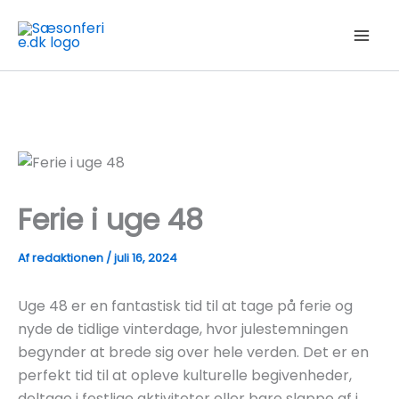
Gå
til
indholdet
Ferie i uge 48
Af
redaktionen
/
juli 16, 2024
Uge 48 er en fantastisk tid til at tage på ferie og
nyde de tidlige vinterdage, hvor julestemningen
begynder at brede sig over hele verden. Det er en
perfekt tid til at opleve kulturelle begivenheder,
deltage i festlige aktiviteter eller bare slappe af i